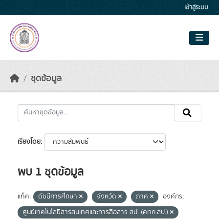
Skip to main content
เข้าสู่ระบบ
ชุดข้อมูล
เรียงโดย
พบ 1 ชุดข้อมูล
แท็ค:
ดัชนีการศึกษา
จังหวัด
ภาค
องค์กร:
ศูนย์เทคโนโลยีสารสนเทศและการสื่อสาร สป. (ศทก.สป.)