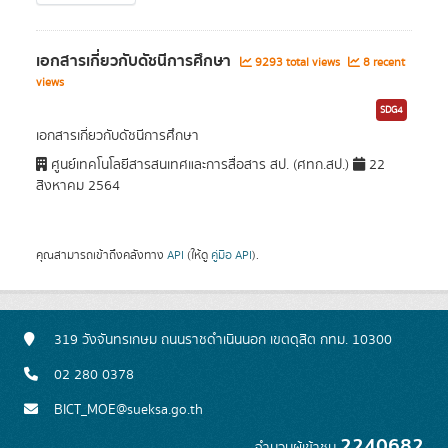
เอกสารเกี่ยวกับดัชนีการศึกษา
9293 total views
8 recent
views
SDG4
เอกสารเกี่ยวกับดัชนีการศึกษา
ศูนย์เทคโนโลยีสารสนเทศและการสื่อสาร สป. (ศทก.สป.)
22
สิงหาคม 2564
คุณสามารถเข้าถึงคลังทาง
API
(ให้ดู
คู่มือ API
).
319 วังจันทรเกษม ถนนราชดำเนินนอก เขตดุสิต กทม. 10300
02 280 0378
BICT_MOE@sueksa.go.th
2240682