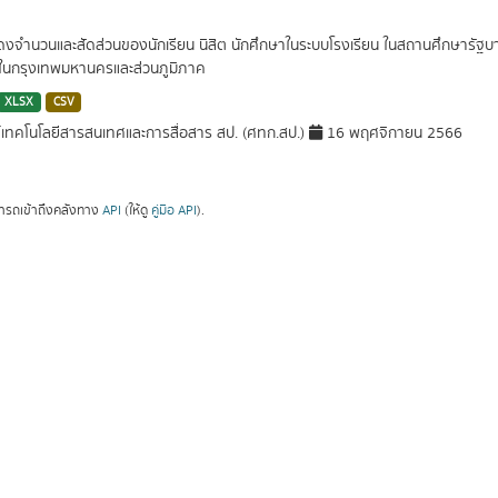
สดงจำนวนและสัดส่วนของนักเรียน นิสิต นักศึกษาในระบบโรงเรียน ในสถานศึกษาร
ในกรุงเทพมหานครและส่วนภูมิภาค
XLSX
CSV
์เทคโนโลยีสารสนเทศและการสื่อสาร สป. (ศทก.สป.)
16 พฤศจิกายน 2566
ารถเข้าถึงคลังทาง
API
(ให้ดู
คู่มือ API
).