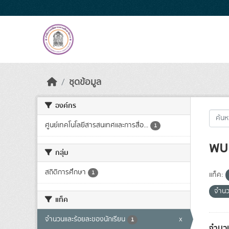
Skip to main content
ชุดข้อมูล
องค์กร
ศูนย์เทคโนโลยีสารสนเทศและการสื่อ...
1
พบ 
กลุ่ม
สถิติการศึกษา
1
แท็ค:
จำนว
แท็ค
จำนวนและร้อยละของนักเรียน
x
1
จำนวน