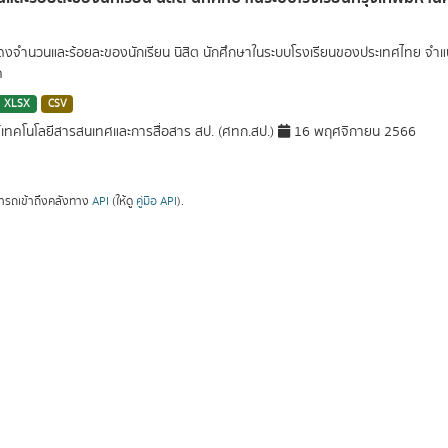
สดงจำนวนและร้อยละของนักเรียน นิสิต นักศึกษาในระบบโรงเรียนของประเทศไทย จำ
ค
XLSX
CSV
์เทคโนโลยีสารสนเทศและการสื่อสาร สป. (ศทก.สป.)
16 พฤศจิกายน 2566
ารถเข้าถึงคลังทาง
API
(ให้ดู
คู่มือ API
).