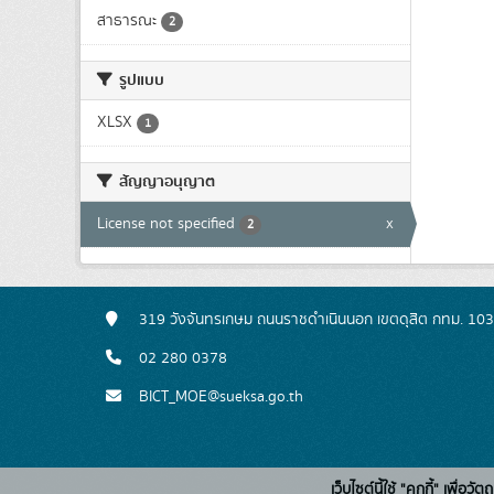
สาธารณะ
2
รูปแบบ
XLSX
1
สัญญาอนุญาต
License not specified
x
2
319 วังจันทรเกษม ถนนราชดำเนินนอก เขตดุสิต กทม. 10
02 280 0378
BICT_MOE@sueksa.go.th
เว็บไซต์นี้ใช้ "คุกกี้" เพื