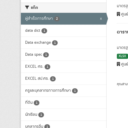
มาตรฐา
แท็ค
ศูนย
ผู้สำเร็จการศึกษา
x
2
data dict
ตารา
1
Data exchange
1
มาตรฐา
Data spec
1
XLSX
ศูนย
EXCEL ศธ.
1
EXCEL สป.ศธ.
1
คุณสาม
ครูและบุคลากรทางการศึกษา
1
ที่ดิน
1
นักเรียน
1
บุคลากรอื่น
1