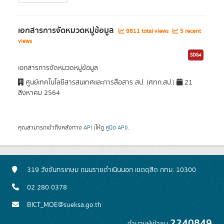
เอกสารการจัดหมวดหมู่ข้อมูล
9811 total views
5 recent
views
SDG4
เอกสารการจัดหมวดหมู่ข้อมูล
ศูนย์เทคโนโลยีสารสนเทศและการสื่อสาร สป. (ศทก.สป.)
21
สิงหาคม 2564
คุณสามารถเข้าถึงคลังทาง
API
(ให้ดู
คู่มือ API
).
319 วังจันทรเกษม ถนนราชดำเนินนอก เขตดุสิต กทม. 10300
02 280 0378
BICT_MOE@sueksa.go.th
2240849