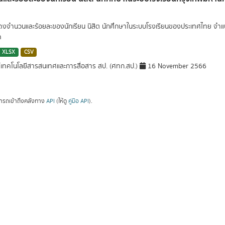
สดงจำนวนและร้อยละของนักเรียน นิสิต นักศึกษาในระบบโรงเรียนของประเทศไทย จำ
ค
XLSX
CSV
์เทคโนโลยีสารสนเทศและการสื่อสาร สป. (ศทก.สป.)
16 November 2566
ารถเข้าถึงคลังทาง
API
(ให้ดู
คู่มือ API
).