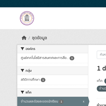
Skip to main content
ชุดข้อมูล
องค์กร
ศูนย์เทคโนโลยีสารสนเทศและการสื่อ...
1
1 d
กลุ่ม
สถิติการศึกษา
1
แท็ค:
จำนว
แท็ค
จำนวนและร้อยละของนักเรียน
x
1
จำนวน