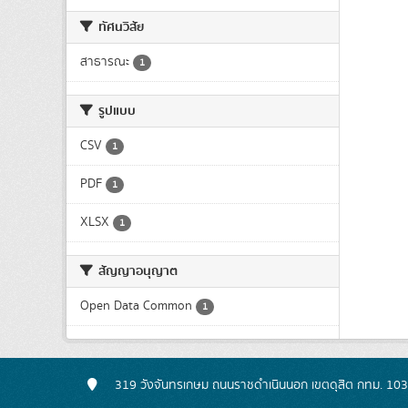
ทัศนวิสัย
สาธารณะ
1
รูปแบบ
CSV
1
PDF
1
XLSX
1
สัญญาอนุญาต
Open Data Common
1
319 วังจันทรเกษม ถนนราชดำเนินนอก เขตดุสิต กทม. 10