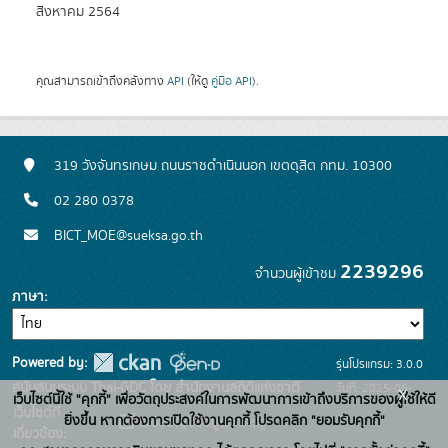
สิงหาคม 2564
คุณสามารถเข้าถึงคลังทาง
API
(ให้ดู
คู่มือ API
).
319 วังจันทรเกษม ถนนราชดำเนินนอก เขตดุสิต กทม. 10300
02 280 0378
BICT_MOE@sueksa.go.th
2239296
จำนวนผู้เข้าชม
ภาษา
Powered by:
รุ่นโปรแกรม: 3.0.0
สนับสนุนระบบ Thai-GDC โดย สำนักงานสถิติแห่งชาติ
วันที่: 2025-06-
x
เว็บไซต์นี้ใช้ "คุกกี้" เพื่อวัตถุประสงค์ในการพัฒนาการเข้าถึงบริการของผู้ใช้ให้ดี
เว็บไซต์ที่
26
ยิ่งขึ้น หากต้องการเปิดใช้งานคุกกี้ โปรดคลิก "ยอมรับคุกกี้"
ระบบบัญชีข้อมูลภาครัฐ
เกี่ยวข้อง: