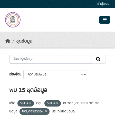
Skip to main content
เข้าสู่ระบบ
ชุดข้อมูล
เรียงโดย
พบ 15 ชุดข้อมูล
แท็ค:
SDG4
กลุ่ม:
SDG4
หมวดหมู่ตามธรรมาภิบาล
ข้อมูล:
ข้อมูลสาธารณะ
ประเภทชุดข้อมูล: