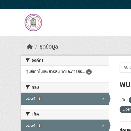
Skip to main content
ชุดข้อมูล
องค์กร
ศูนย์เทคโนโลยีสารสนเทศและการสื่อ...
1
พบ 
กลุ่ม
SDG4
x
1
แท็ค:
Lice
แท็ค
SDG4
x
1
ข้อม