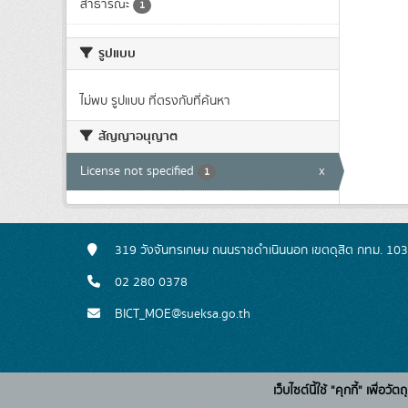
สาธารณะ
1
รูปแบบ
ไม่พบ รูปแบบ ที่ตรงกับที่ค้นหา
สัญญาอนุญาต
License not specified
x
1
319 วังจันทรเกษม ถนนราชดำเนินนอก เขตดุสิต กทม. 10
02 280 0378
BICT_MOE@sueksa.go.th
เว็บไซต์นี้ใช้ "คุกกี้" เพื