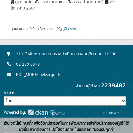
ศูนย์เทคโนโลยีสารสนเทศและการสื่อสาร สป. (ศทก.สป.)
22
สิงหาคม 2564
คุณสามารถเข้าถึงคลังทาง
API
(ให้ดู
คู่มือ API
).
319 วังจันทรเกษม ถนนราชดำเนินนอก เขตดุสิต กทม. 10300
02 280 0378
BICT_MOE@sueksa.go.th
2239482
จำนวนผู้เข้าชม
ภาษา
Powered by:
รุ่นโปรแกรม: 3.0.0
สนับสนุนระบบ Thai-GDC โดย สำนักงานสถิติแห่งชาติ
วันที่: 2025-06-
x
เว็บไซต์นี้ใช้ "คุกกี้" เพื่อวัตถุประสงค์ในการพัฒนาการเข้าถึงบริการของผู้ใช้ให้ดี
เว็บไซต์ที่
26
ยิ่งขึ้น หากต้องการเปิดใช้งานคุกกี้ โปรดคลิก "ยอมรับคุกกี้"
ระบบบัญชีข้อมูลภาครัฐ