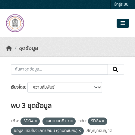
Skip to main content
เข้าสู่ระบบ
ชุดข้อมูล
เรียงโดย
พบ 3 ชุดข้อมูล
แท็ค:
SDG4
แผนแม่บทที่13
กลุ่ม:
SDG4
ข้อมูลเชื่อมโยงแลกเปลี่ยน (ฐานทะเบียน)
สัญญาอนุญาต: