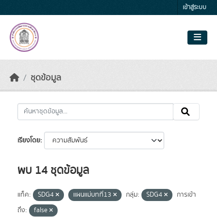
Skip to main content
เข้าสู่ระบบ
ชุดข้อมูล
เรียงโดย
พบ 14 ชุดข้อมูล
แท็ค:
SDG4
แผนแม่บทที่13
กลุ่ม:
SDG4
การเข้า
ถึง:
false