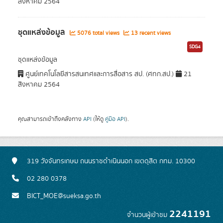
สิงหาคม 2564
ชุดแหล่งข้อมูล
5076 total views
13 recent views
SDG4
ชุดแหล่งข้อมูล
ศูนย์เทคโนโลยีสารสนเทศและการสื่อสาร สป. (ศทก.สป.)
21
สิงหาคม 2564
คุณสามารถเข้าถึงคลังทาง
API
(ให้ดู
คู่มือ API
).
319 วังจันทรเกษม ถนนราชดำเนินนอก เขตดุสิต กทม. 10300
02 280 0378
BICT_MOE@sueksa.go.th
2241191
จำนวนผู้เข้าชม