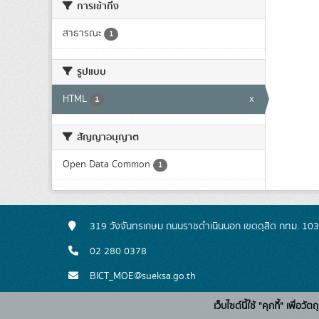
การเข้าถึง
สาธารณะ
1
รูปแบบ
HTML
x
1
สัญญาอนุญาต
Open Data Common
1
319 วังจันทรเกษม ถนนราชดำเนินนอก เขตดุสิต กทม. 10
02 280 0378
BICT_MOE@sueksa.go.th
เว็บไซต์นี้ใช้ "คุกกี้" เพื