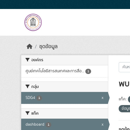
Skip to main content
ชุดข้อมูล
องค์กร
ศูนย์เทคโนโลยีสารสนเทศและการสื่อ...
1
พบ 
กลุ่ม
SDG4
x
1
แท็ค:
ข้อม
แท็ค
dashboard
x
1
ชุดข้