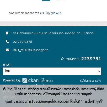
คุณสามารถเข้าถึงคลังทาง
API
(ให้ดู
คู่มือ API
).
319 วังจันทรเกษม ถนนราชดำเนินนอก เขตดุสิต กทม. 10300
02 280 0378
BICT_MOE@sueksa.go.th
2239731
จำนวนผู้เข้าชม
ภาษา
Powered by:
รุ่นโปรแกรม: 3.0.0
สนับสนุนระบบ Thai-GDC โดย สำนักงานสถิติแห่งชาติ
วันที่: 2025-06-
x
เว็บไซต์นี้ใช้ "คุกกี้" เพื่อวัตถุประสงค์ในการพัฒนาการเข้าถึงบริการของผู้ใช้ให้ดี
เว็บไซต์ที่
26
ยิ่งขึ้น หากต้องการเปิดใช้งานคุกกี้ โปรดคลิก "ยอมรับคุกกี้"
ระบบบัญชีข้อมูลภาครัฐ
เกี่ยวข้อง:
คุณสามารถถอนการยินยอมของคุณได้ตลอดเวลา โดยไปที่ "การตั้งค่าคุกกี้"
บริการนามานุกรมบัญชีข้อมูลภาค