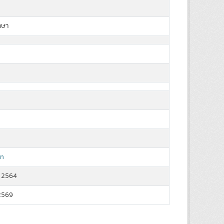
กษา
n
 2564
2569