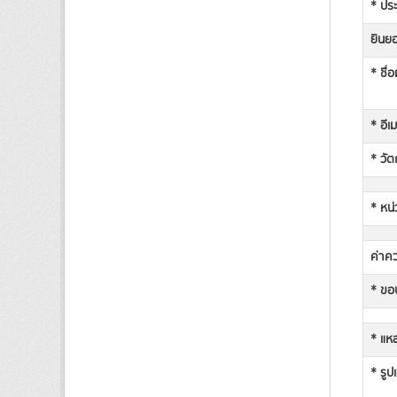
* ประ
ยินยอ
* ชื่
* อีเ
* วัต
* หน่
ค่าคว
* ขอบ
* แหล
* รูป