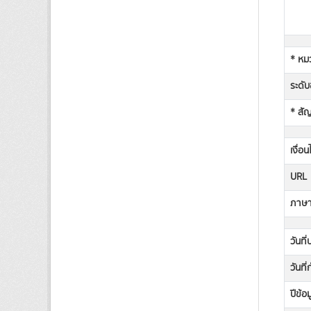
* หม
ระดับช
* สั
เงื่อ
URL
ภาษาท
วันที
วันที
ปีข้อ