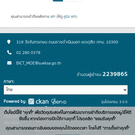
คุณสามารถเข้าถึงคลังทาง
API
(ให้ดู
คู่มือ API
).
319 วังจันทรเกษม ถนนราชดำเนินนอก เขตดุสิต กทม. 10300
02 280 0378
BICT_MOE@sueksa.go.th
2239865
จำนวนผู้เข้าชม
ภาษา
Powered by:
รุ่นโปรแกรม: 3.0.0
สนับสนุนระบบ Thai-GDC โดย สำนักงานสถิติแห่งชาติ
วันที่: 2025-06-
x
เว็บไซต์นี้ใช้ "คุกกี้" เพื่อวัตถุประสงค์ในการพัฒนาการเข้าถึงบริการของผู้ใช้ให้ดี
เว็บไซต์ที่
26
ยิ่งขึ้น หากต้องการเปิดใช้งานคุกกี้ โปรดคลิก "ยอมรับคุกกี้"
ระบบบัญชีข้อมูลภาครัฐ
เกี่ยวข้อง:
คุณสามารถถอนการยินยอมของคุณได้ตลอดเวลา โดยไปที่ "การตั้งค่าคุกกี้"
บริการนามานุกรมบัญชีข้อมูลภาค