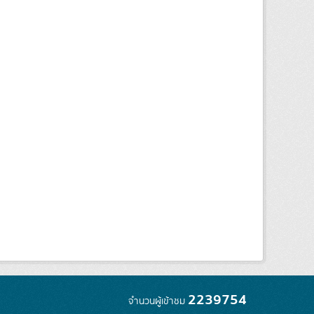
2239754
จำนวนผู้เข้าชม