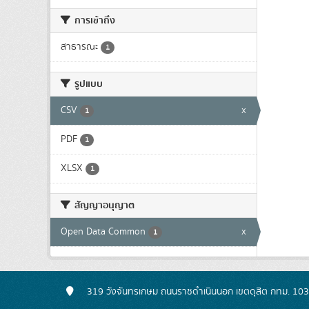
การเข้าถึง
สาธารณะ
1
รูปแบบ
CSV
x
1
PDF
1
XLSX
1
สัญญาอนุญาต
Open Data Common
x
1
319 วังจันทรเกษม ถนนราชดำเนินนอก เขตดุสิต กทม. 10