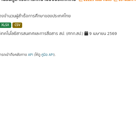
สดงจำนวนผู้สำเร็จการศึกษาของประเทศไทย
XLSX
CSV
์เทคโนโลยีสารสนเทศและการสื่อสาร สป. (ศทก.สป.)
9 เมษายน 2569
ารถเข้าถึงคลังทาง
API
(ให้ดู
คู่มือ API
).