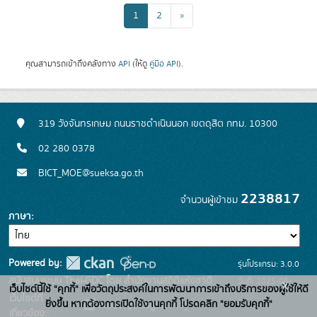
1
2
»
คุณสามารถเข้าถึงคลังทาง
API
(ให้ดู
คู่มือ API
).
319 วังจันทรเกษม ถนนราชดำเนินนอก เขตดุสิต กทม. 10300
02 280 0378
BICT_MOE@sueksa.go.th
2238817
จำนวนผู้เข้าชม
ภาษา
Powered by:
รุ่นโปรแกรม: 3.0.0
สนับสนุนระบบ Thai-GDC โดย สำนักงานสถิติแห่งชาติ
วันที่: 2025-06-
x
เว็บไซต์นี้ใช้ "คุกกี้" เพื่อวัตถุประสงค์ในการพัฒนาการเข้าถึงบริการของผู้ใช้ให้ดี
เว็บไซต์ที่
26
ยิ่งขึ้น หากต้องการเปิดใช้งานคุกกี้ โปรดคลิก "ยอมรับคุกกี้"
ระบบบัญชีข้อมูลภาครัฐ
เกี่ยวข้อง: