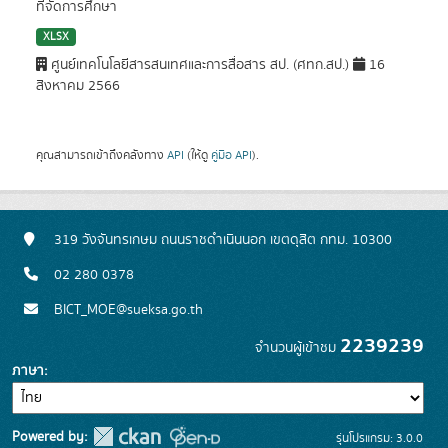
ที่จัดการศึกษา
XLSX
ศูนย์เทคโนโลยีสารสนเทศและการสื่อสาร สป. (ศทก.สป.)
16
สิงหาคม 2566
คุณสามารถเข้าถึงคลังทาง
API
(ให้ดู
คู่มือ API
).
319 วังจันทรเกษม ถนนราชดำเนินนอก เขตดุสิต กทม. 10300
02 280 0378
BICT_MOE@sueksa.go.th
2239239
จำนวนผู้เข้าชม
ภาษา
Powered by:
รุ่นโปรแกรม: 3.0.0