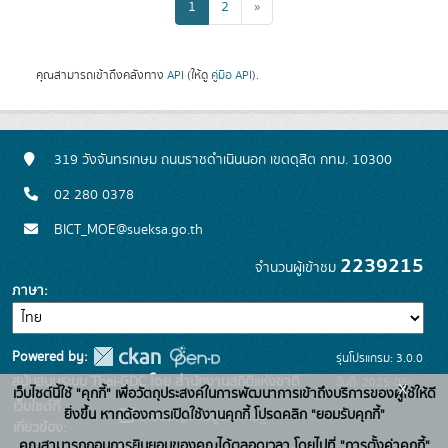
1
2
»
คุณสามารถเข้าถึงคลังทาง
API
(ให้ดู
คู่มือ API
).
319 วังจันทรเกษม ถนนราชดำเนินนอก เขตดุสิต กทม. 10300
02 280 0378
BICT_MOE@sueksa.go.th
2239215
จำนวนผู้เข้าชม
ภาษา
Powered by:
รุ่นโปรแกรม: 3.0.0
สนับสนุนระบบ Thai-GDC โดย สำนักงานสถิติแห่งชาติ
วันที่: 2025-06-
x
เว็บไซต์นี้ใช้ "คุกกี้" เพื่อวัตถุประสงค์ในการพัฒนาการเข้าถึงบริการของผู้ใช้ให้ดี
เว็บไซต์ที่
26
ยิ่งขึ้น หากต้องการเปิดใช้งานคุกกี้ โปรดคลิก "ยอมรับคุกกี้"
ระบบบัญชีข้อมูลภาครัฐ
เกี่ยวข้อง:
คุณสามารถถอนการยินยอมของคุณได้ตลอดเวลา โดยไปที่ "การตั้งค่าคุกกี้"