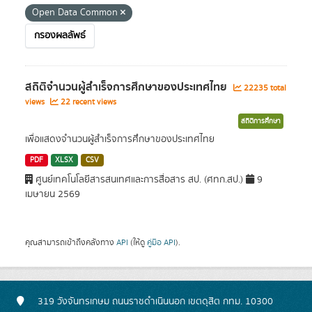
Open Data Common
กรองผลลัพธ์
สถิติจำนวนผู้สำเร็จการศึกษาของประเทศไทย
22235 total
views
22 recent views
สถิติการศึกษา
เพื่อแสดงจำนวนผู้สำเร็จการศึกษาของประเทศไทย
PDF
XLSX
CSV
ศูนย์เทคโนโลยีสารสนเทศและการสื่อสาร สป. (ศทก.สป.)
9
เมษายน 2569
คุณสามารถเข้าถึงคลังทาง
API
(ให้ดู
คู่มือ API
).
319 วังจันทรเกษม ถนนราชดำเนินนอก เขตดุสิต กทม. 10300