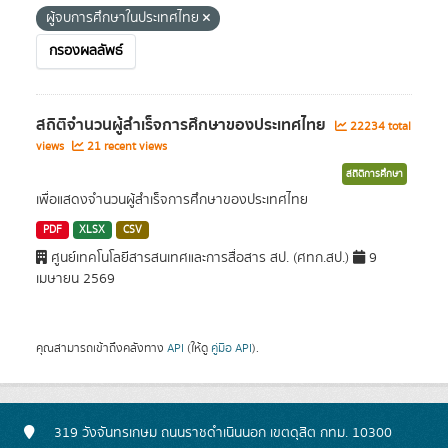
ผู้จบการศึกษาในประเทศไทย
กรองผลลัพธ์
สถิติจำนวนผู้สำเร็จการศึกษาของประเทศไทย
22234 total
views
21 recent views
สถิติการศึกษา
เพื่อแสดงจำนวนผู้สำเร็จการศึกษาของประเทศไทย
PDF
XLSX
CSV
ศูนย์เทคโนโลยีสารสนเทศและการสื่อสาร สป. (ศทก.สป.)
9
เมษายน 2569
คุณสามารถเข้าถึงคลังทาง
API
(ให้ดู
คู่มือ API
).
319 วังจันทรเกษม ถนนราชดำเนินนอก เขตดุสิต กทม. 10300