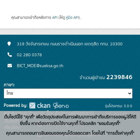
คุณสามารถเข้าถึงคลังทาง
API
(ให้ดู
คู่มือ API
).
319 วังจันทรเกษม ถนนราชดำเนินนอก เขตดุสิต กทม. 10300
02 280 0378
BICT_MOE@sueksa.go.th
2239846
จำนวนผู้เข้าชม
ภาษา
Powered by:
รุ่นโปรแกรม: 3.0.0
สนับสนุนระบบ Thai-GDC โดย สำนักงานสถิติแห่งชาติ
วันที่: 2025-06-
x
เว็บไซต์นี้ใช้ "คุกกี้" เพื่อวัตถุประสงค์ในการพัฒนาการเข้าถึงบริการของผู้ใช้ให้ดี
เว็บไซต์ที่
26
ยิ่งขึ้น หากต้องการเปิดใช้งานคุกกี้ โปรดคลิก "ยอมรับคุกกี้"
ระบบบัญชีข้อมูลภาครัฐ
เกี่ยวข้อง:
คุณสามารถถอนการยินยอมของคุณได้ตลอดเวลา โดยไปที่ "การตั้งค่าคุกกี้"
บริการนามานุกรมบัญชีข้อมูลภาค