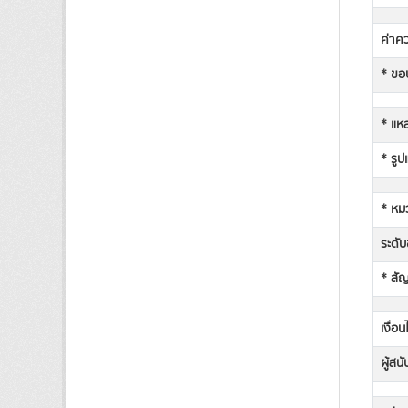
ค่าคว
* ขอบ
* แหล
* รูป
* หม
ระดับช
* สั
เงื่อ
ผู้สน