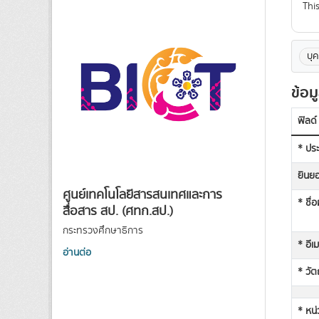
Thi
บุค
ข้อม
ฟิลด์
* ประ
ยินยอ
ศูนย์เทคโนโลยีสารสนเทศและการ
* ชื่
สื่อสาร สป. (ศทก.สป.)
กระทรวงศึกษาธิการ
* อีเ
อ่านต่อ
* วัต
* หน่