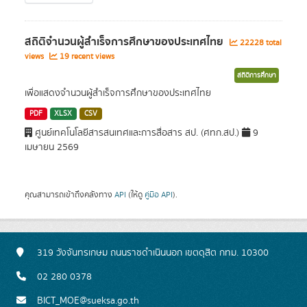
สถิติจำนวนผู้สำเร็จการศึกษาของประเทศไทย
22228 total
views
19 recent views
สถิติการศึกษา
เพื่อแสดงจำนวนผู้สำเร็จการศึกษาของประเทศไทย
PDF
XLSX
CSV
ศูนย์เทคโนโลยีสารสนเทศและการสื่อสาร สป. (ศทก.สป.)
9
เมษายน 2569
คุณสามารถเข้าถึงคลังทาง
API
(ให้ดู
คู่มือ API
).
319 วังจันทรเกษม ถนนราชดำเนินนอก เขตดุสิต กทม. 10300
02 280 0378
BICT_MOE@sueksa.go.th