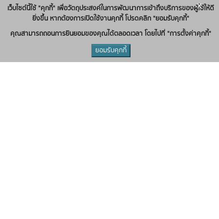
x
เว็บไซต์นี้ใช้ "คุกกี้" เพื่อวัตถุประสงค์ในการพัฒนาการเข้าถึงบริการของผู้ใช้ให้ดี
ยิ่งขึ้น หากต้องการเปิดใช้งานคุกกี้ โปรดคลิก "ยอมรับคุกกี้"
คุณสามารถถอนการยินยอมของคุณได้ตลอดเวลา โดยไปที่ "การตั้งค่าคุกกี้"
ยอมรับคุกกี้