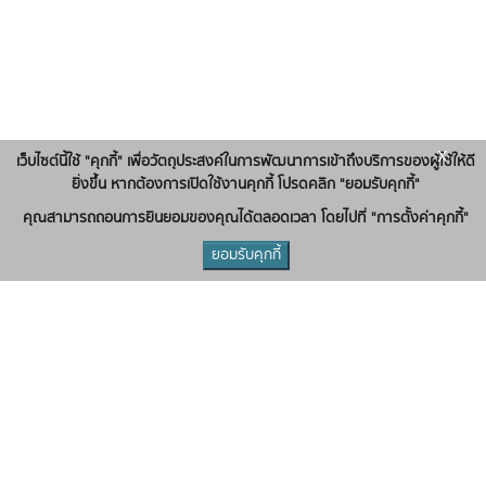
x
เว็บไซต์นี้ใช้ "คุกกี้" เพื่อวัตถุประสงค์ในการพัฒนาการเข้าถึงบริการของผู้ใช้ให้ดี
ยิ่งขึ้น หากต้องการเปิดใช้งานคุกกี้ โปรดคลิก "ยอมรับคุกกี้"
คุณสามารถถอนการยินยอมของคุณได้ตลอดเวลา โดยไปที่ "การตั้งค่าคุกกี้"
ยอมรับคุกกี้