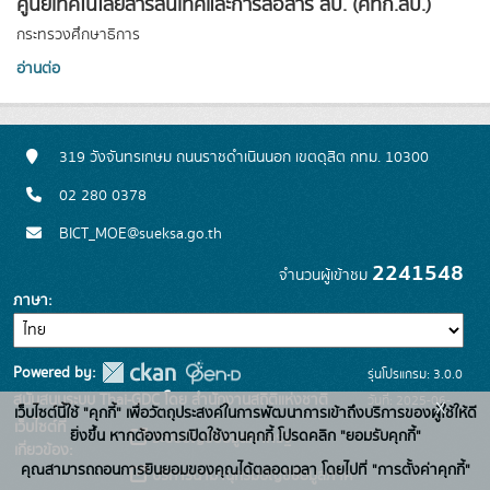
ศูนย์เทคโนโลยีสารสนเทศและการสื่อสาร สป. (ศทก.สป.)
กระทรวงศึกษาธิการ
อ่านต่อ
319 วังจันทรเกษม ถนนราชดำเนินนอก เขตดุสิต กทม. 10300
02 280 0378
BICT_MOE@sueksa.go.th
2241548
จำนวนผู้เข้าชม
ภาษา
Powered by:
รุ่นโปรแกรม: 3.0.0
สนับสนุนระบบ Thai-GDC โดย สำนักงานสถิติแห่งชาติ
วันที่: 2025-06-
x
เว็บไซต์นี้ใช้ "คุกกี้" เพื่อวัตถุประสงค์ในการพัฒนาการเข้าถึงบริการของผู้ใช้ให้ดี
เว็บไซต์ที่
26
ยิ่งขึ้น หากต้องการเปิดใช้งานคุกกี้ โปรดคลิก "ยอมรับคุกกี้"
ระบบบัญชีข้อมูลภาครัฐ
เกี่ยวข้อง:
คุณสามารถถอนการยินยอมของคุณได้ตลอดเวลา โดยไปที่ "การตั้งค่าคุกกี้"
บริการนามานุกรมบัญชีข้อมูลภาค