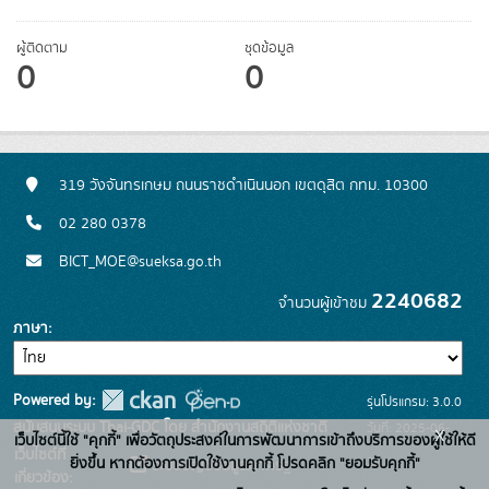
ผู้ติดตาม
ชุดข้อมูล
0
0
319 วังจันทรเกษม ถนนราชดำเนินนอก เขตดุสิต กทม. 10300
02 280 0378
BICT_MOE@sueksa.go.th
2240682
จำนวนผู้เข้าชม
ภาษา
Powered by:
รุ่นโปรแกรม: 3.0.0
สนับสนุนระบบ Thai-GDC โดย สำนักงานสถิติแห่งชาติ
วันที่: 2025-06-
x
เว็บไซต์นี้ใช้ "คุกกี้" เพื่อวัตถุประสงค์ในการพัฒนาการเข้าถึงบริการของผู้ใช้ให้ดี
เว็บไซต์ที่
26
ยิ่งขึ้น หากต้องการเปิดใช้งานคุกกี้ โปรดคลิก "ยอมรับคุกกี้"
ระบบบัญชีข้อมูลภาครัฐ
เกี่ยวข้อง: