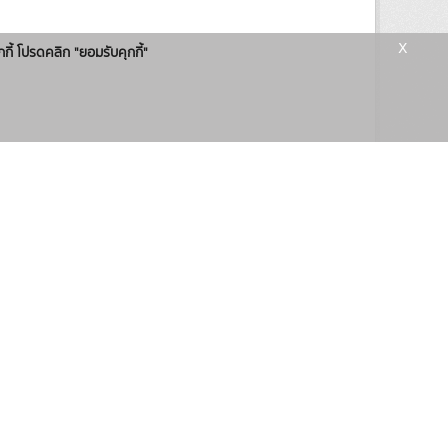
x
กกี้ โปรดคลิก "ยอมรับคุกกี้"